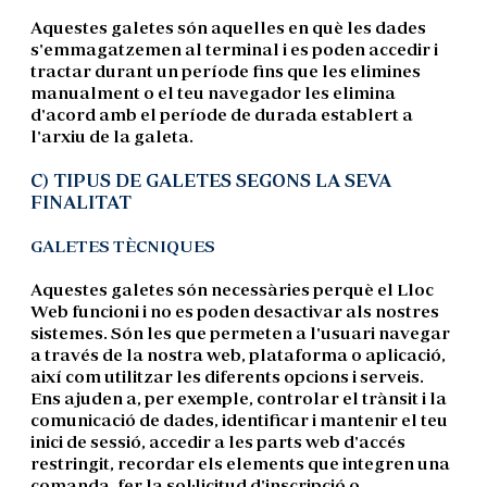
Aquestes galetes són aquelles en què les dades
s'emmagatzemen al terminal i es poden accedir i
tractar durant un període fins que les elimines
manualment o el teu navegador les elimina
d'acord amb el període de durada establert a
l'arxiu de la galeta.
C) TIPUS DE GALETES SEGONS LA SEVA
FINALITAT
GALETES TÈCNIQUES
Aquestes galetes són necessàries perquè el Lloc
Web funcioni i no es poden desactivar als nostres
sistemes. Són les que permeten a l'usuari navegar
a través de la nostra web, plataforma o aplicació,
així com utilitzar les diferents opcions i serveis.
Ens ajuden a, per exemple, controlar el trànsit i la
comunicació de dades, identificar i mantenir el teu
inici de sessió, accedir a les parts web d'accés
restringit, recordar els elements que integren una
comanda, fer la sol·licitud d'inscripció o