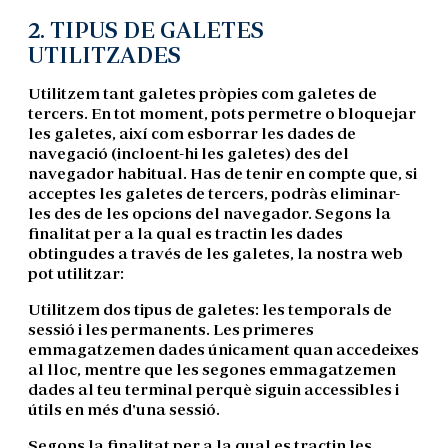
2. TIPUS DE GALETES
UTILITZADES
Utilitzem tant galetes pròpies com galetes de
tercers. En tot moment, pots permetre o bloquejar
les galetes, així com esborrar les dades de
navegació (incloent-hi les galetes) des del
navegador habitual. Has de tenir en compte que, si
acceptes les galetes de tercers, podràs eliminar-
les des de les opcions del navegador. Segons la
finalitat per a la qual es tractin les dades
obtingudes a través de les galetes, la nostra web
pot utilitzar:
Utilitzem dos tipus de galetes: les temporals de
sessió i les permanents. Les primeres
emmagatzemen dades únicament quan accedeixes
al lloc, mentre que les segones emmagatzemen
dades al teu terminal perquè siguin accessibles i
útils en més d'una sessió.
Segons la finalitat per a la qual es tractin les