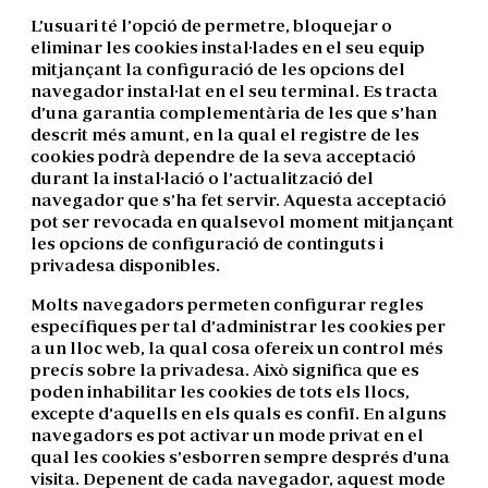
L’usuari té l’opció de permetre, bloquejar o
eliminar les cookies instal·lades en el seu equip
mitjançant la configuració de les opcions del
navegador instal·lat en el seu terminal. Es tracta
d’una garantia complementària de les que s’han
descrit més amunt, en la qual el registre de les
cookies podrà dependre de la seva acceptació
durant la instal·lació o l’actualització del
navegador que s’ha fet servir. Aquesta acceptació
pot ser revocada en qualsevol moment mitjançant
les opcions de configuració de continguts i
privadesa disponibles.
Molts navegadors permeten configurar regles
específiques per tal d’administrar les cookies per
a un lloc web, la qual cosa ofereix un control més
precís sobre la privadesa. Això significa que es
poden inhabilitar les cookies de tots els llocs,
excepte d’aquells en els quals es confiï. En alguns
navegadors es pot activar un mode privat en el
qual les cookies s’esborren sempre després d’una
visita. Depenent de cada navegador, aquest mode