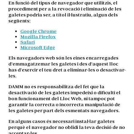
En funció del tipus de navegador que utilitzis, el
procediment per a la revocació i eliminació de les
galetes podria ser, a títol il·lustratiu, algun dels
següents:
Google Chrome
Mozilla Firefox
Safari
Microsoft Edge
Els navegadors web són les eines encarregades
d'emmagatzemar les galetes i des d'aquest lloc
has d'exercir el teu dret a eliminar-les o desactivar-
les.
DAMM no es responsabilitza del fet que la
desactivació de les galetes impedeixi o dificulti el
bon funcionament del Lloc Web, ni tampoc pot
garantir la correcta o incorrecta manipulació de
les galetes per part dels esmentats navegadors.
En alguns casos és necessari instal·lar galetes
perquè el navegador no oblidi la teva decisió de no
acceptar-les.