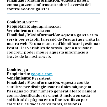
Finalidad / Más información:
Aquesta galeta
emmagatzema informació sobre la versió del
controlador de galetes.
Cookie:
SESS****
Propietario:
aiguapirinea.cat
Vencimiento:
Persistent
Finalidad / Más información:
Aquesta galeta es fa
servir per establir la sessió de l’usuari que visita la
nostra web. És una manera d’identificar i gestionar
l’estat –les variables de sessió– per a un usuari
concret, i poder moure aquesta informació a
través de la nostra web.
Cookie:
_ga
Propietario:
google.com
Vencimiento:
Persistent
Finalidad / Más información:
Aquesta cookie
s’utilitza per distingir usuaris únics mitjançant
l’assignació d’un número generat aleatòriament
com a identificador de client. S’inclou en cada
sol·licitud de pàgina en un lloc i s’utilitza per
calcular les dades de visitants, sessions i