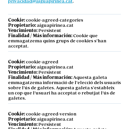
privacidad@aiguapirinea.cat
.
Cookie:
cookie-agreed-categories
Propietario:
aiguapirinea.cat
Vencimiento:
Persistent
Finalidad / Más información:
Cookie que
emmagatzema quins grups de cookies s’han
acceptat.
Cookie:
cookie-agreed
Propietario:
aiguapirinea.cat
Vencimiento:
Persistent
Finalidad / Más información:
Aquesta galeta
emmagatzema informació de l’elecció dels usuaris
sobre l’ús de galetes. Aquesta galeta s’estableix
un cop que l’usuari ha acceptat o rebutjat l’ús de
galetes.
Cookie:
cookie-agreed-version
Propietario:
aiguapirinea.cat
Vencimiento:
Persistent