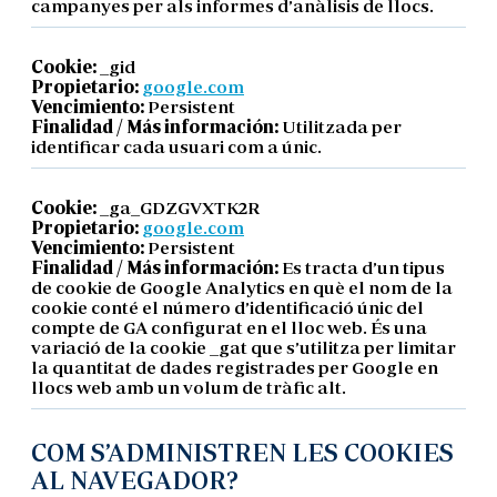
campanyes per als informes d’anàlisis de llocs.
Cookie:
_gid
Propietario:
google.com
Vencimiento:
Persistent
Finalidad / Más información:
Utilitzada per
identificar cada usuari com a únic.
Cookie:
_ga_GDZGVXTK2R
Propietario:
google.com
Vencimiento:
Persistent
Finalidad / Más información:
Es tracta d’un tipus
de cookie de Google Analytics en què el nom de la
cookie conté el número d’identificació únic del
compte de GA configurat en el lloc web. És una
variació de la cookie _gat que s’utilitza per limitar
la quantitat de dades registrades per Google en
llocs web amb un volum de tràfic alt.
COM S’ADMINISTREN LES COOKIES
AL NAVEGADOR?