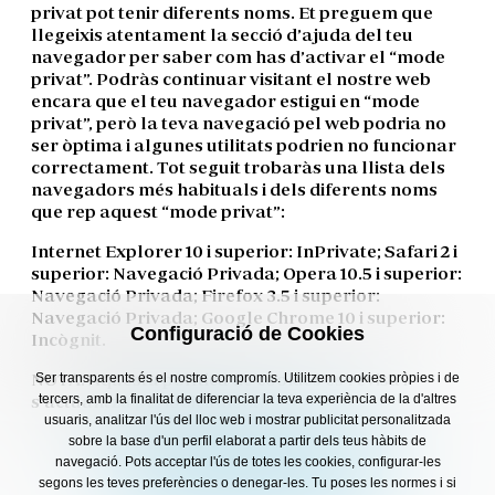
privat pot tenir diferents noms. Et preguem que
llegeixis atentament la secció d’ajuda del teu
navegador per saber com has d’activar el “mode
privat”. Podràs continuar visitant el nostre web
encara que el teu navegador estigui en “mode
privat”, però la teva navegació pel web podria no
ser òptima i algunes utilitats podrien no funcionar
correctament. Tot seguit trobaràs una llista dels
navegadors més habituals i dels diferents noms
que rep aquest “mode privat”:
Internet Explorer 10 i superior: InPrivate; Safari 2 i
superior: Navegació Privada; Opera 10.5 i superior:
Navegació Privada; Firefox 3.5 i superior:
Navegació Privada; Google Chrome 10 i superior:
Configuració de Cookies
Incògnit.
NOTA: Aquesta política de cookies es revisa i
Ser transparents és el nostre compromís. Utilitzem cookies pròpies i de
s’actualitza periòdicament.
tercers, amb la finalitat de diferenciar la teva experiència de la d'altres
usuaris, analitzar l'ús del lloc web i mostrar publicitat personalitzada
sobre la base d'un perfil elaborat a partir dels teus hàbits de
navegació. Pots acceptar l'ús de totes les cookies, configurar-les
EDITAR LA CONFIGURACIÓ
segons les teves preferències o denegar-les. Tu poses les normes i si